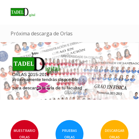
Próxima descarga de Orlas
ORLAS 2015-2016
Próximamente tendrás disponible
para descarga la orla de tu facultad
MUESTRARIO
PRUEBAS
DESCARGAR
ORLAS
ORLAS
ORLAS